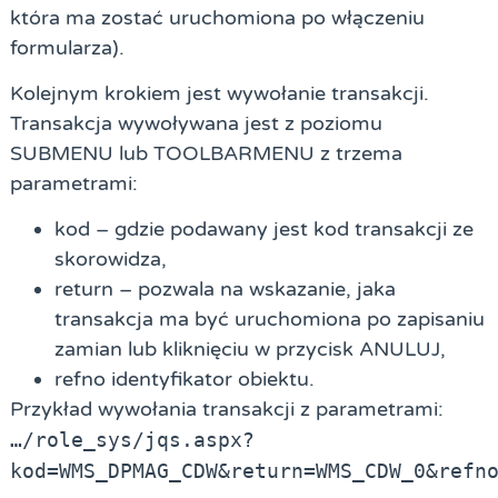
która ma zostać uruchomiona po włączeniu
formularza).
Kolejnym krokiem jest wywołanie transakcji.
Transakcja wywoływana jest z poziomu
SUBMENU lub TOOLBARMENU z trzema
parametrami:
kod
– gdzie podawany jest kod transakcji ze
skorowidza,
return
– pozwala na wskazanie, jaka
transakcja ma być uruchomiona po zapisaniu
zamian lub kliknięciu w przycisk ANULUJ,
refno
identyfikator obiektu.
Przykład wywołania transakcji z parametrami:
…/role_sys/jqs.aspx?
kod=WMS_DPMAG_CDW&return=WMS_CDW_0&refn