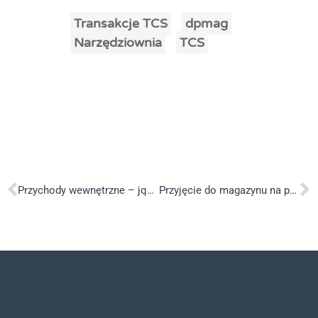
Transakcje TCS
dpmag
Narzędziownia
TCS
Przychody wewnętrzne – jqs_dpmag_pw.js
Przyjęcie do magazynu na podst. zlecenia – jqs_dpmag_pz.js