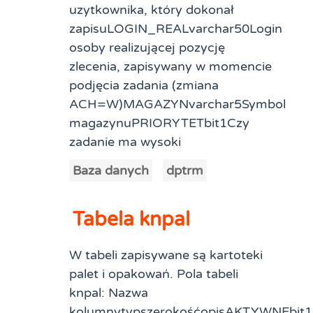
uzytkownika, który dokonał
zapisuLOGIN_REALvarchar50Login
osoby realizującej pozycję
zlecenia, zapisywany w momencie
podjęcia zadania (zmiana
ACH=W)MAGAZYNvarchar5Symbol
magazynuPRIORYTETbit1Czy
zadanie ma wysoki
Baza danych
dptrm
Tabela knpal
W tabeli zapisywane są kartoteki
palet i opakowań. Pola tabeli
knpal: Nazwa
kolumnytypszerokośćopisAKTYWNEbit1