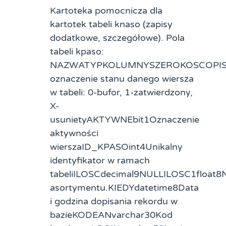
Kartoteka pomocnicza dla
kartotek tabeli knaso (zapisy
dodatkowe, szczegółowe). Pola
tabeli kpaso:
NAZWATYPKOLUMNYSZEROKOSCOPISAC
oznaczenie stanu danego wiersza
w tabeli: 0-bufor, 1-zatwierdzony,
X-
usunietyAKTYWNEbit1Oznaczenie
aktywności
wierszaID_KPASOint4Unikalny
identyfikator w ramach
tabeliILOSCdecimal9NULLILOSC1float8
asortymentu.KIEDYdatetime8Data
i godzina dopisania rekordu w
bazieKODEANvarchar30Kod