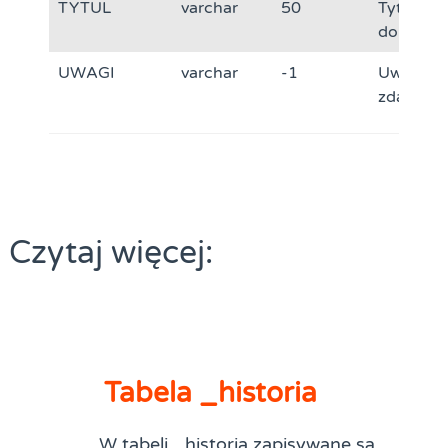
TYTUL
varchar
50
Tytuł
dokumen
UWAGI
varchar
-1
Uwagi – 
zdarzeni
Czytaj więcej:
Tabela _historia
W tabeli _historia zapisywane są