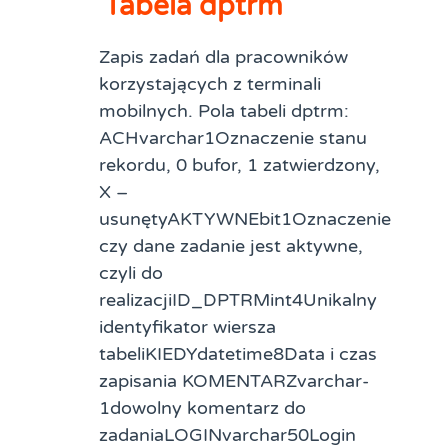
Tabela dptrm
Zapis zadań dla pracowników
korzystających z terminali
mobilnych. Pola tabeli dptrm:
ACHvarchar1Oznaczenie stanu
rekordu, 0 bufor, 1 zatwierdzony,
X –
usunętyAKTYWNEbit1Oznaczenie
czy dane zadanie jest aktywne,
czyli do
realizacjiID_DPTRMint4Unikalny
identyfikator wiersza
tabeliKIEDYdatetime8Data i czas
zapisania KOMENTARZvarchar-
1dowolny komentarz do
zadaniaLOGINvarchar50Login