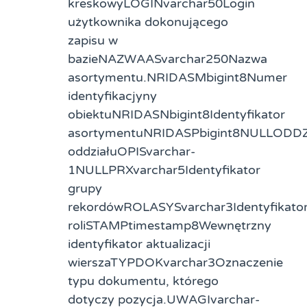
kreskowyLOGINvarchar50Login
użytkownika dokonującego
zapisu w
bazieNAZWAASvarchar250Nazwa
asortymentu.NRIDASMbigint8Numer
identyfikacjyny
obiektuNRIDASNbigint8Identyfikator
asortymentuNRIDASPbigint8NULLODDZ
oddziałuOPISvarchar-
1NULLPRXvarchar5Identyfikator
grupy
rekordówROLASYSvarchar3Identyfikato
roliSTAMPtimestamp8Wewnętrzny
identyfikator aktualizacji
wierszaTYPDOKvarchar3Oznaczenie
typu dokumentu, którego
dotyczy pozycja.UWAGIvarchar-