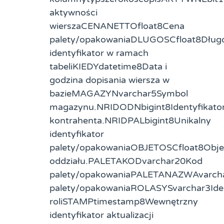
aktywności
wierszaCENANETTOfloat8Cena
palety/opakowaniaDLUGOSCfloat8Dług
identyfikator w ramach
tabeliKIEDYdatetime8Data i
godzina dopisania wiersza w
bazieMAGAZYNvarchar5Symbol
magazynu.NRIDODNbigint8Identyfikato
kontrahenta.NRIDPALbigint8Unikalny
identyfikator
palety/opakowaniaOBJETOSCfloat8Obj
oddziału.PALETAKODvarchar20Kod
palety/opakowaniaPALETANAZWAvarch
palety/opakowaniaROLASYSvarchar3Iden
roliSTAMPtimestamp8Wewnętrzny
identyfikator aktualizacji