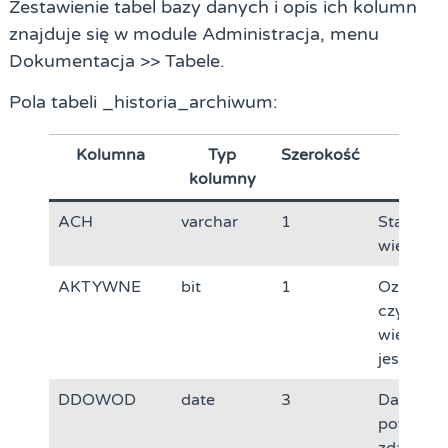
Zestawienie tabel bazy danych i opis ich kolumn
znajduje się w module Administracja, menu
Dokumentacja >> Tabele.
Pola tabeli _historia_archiwum:
Kolumna
Typ
Szerokość
Opis
kolumny
ACH
varchar
1
Status
wiersza t
AKTYWNE
bit
1
Oznacze
czy dany
wiersz ta
jest akt
DDOWOD
date
3
Data
powstan