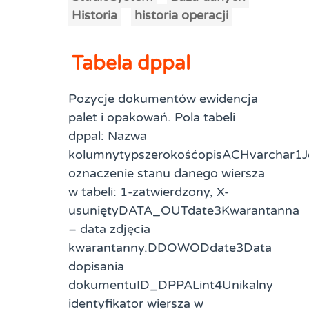
Historia
historia operacji
Tabela dppal
Pozycje dokumentów ewidencja
palet i opakowań. Pola tabeli
dppal: Nazwa
kolumnytypszerokośćopisACHvarchar1
oznaczenie stanu danego wiersza
w tabeli: 1-zatwierdzony, X-
usuniętyDATA_OUTdate3Kwarantanna
– data zdjęcia
kwarantanny.DDOWODdate3Data
dopisania
dokumentuID_DPPALint4Unikalny
identyfikator wiersza w