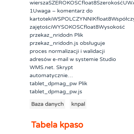
wierszaSZEROKOSCfloat8SzerokośćUWA
1Uwaga – komentarz do
kartotekiWSPOLCZYNNIKfloat8Współcz
zajętościWYSOKOSCfloat8Wysokość
przekaz_nridodn Plik
przekaz_nridodn.js obsługuje
proces normalizacji i walidacji
adresów e-mail w systemie Studio
WMS.net. Skrypt
automatycznie…
tablet_dpmag_pw Plik
tablet_dpmag_pw.js
Baza danych
knpal
Tabela kpaso