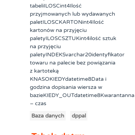
tabeliILOSCint4Ilość
przyjmowanych lub wydawanych
paletILOSCKARTONint4Ilość
kartonów na przyjęciu
paletyILOSCSZTUKint4ilość sztuk
na przyjęciu
paletyINDEKSvarchar20identyfikator
towaru na palecie bez powiązania
z kartoteką
KNASOKIEDYdatetime8Data i
godzina dopisania wiersza w
bazieKIEDY_OUTdatetime8Kwarantanna
– czas
Baza danych
dppal