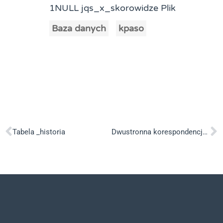
1NULL jqs_x_skorowidze Plik
Baza danych
kpaso
Tabela _historia
Dwustronna korespondencja mailowa