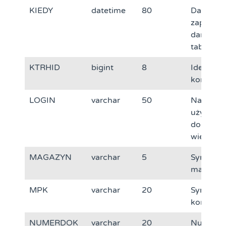
KIEDY
datetime
80
Data i cz
zapisu
danych 
tabeli
KTRHID
bigint
8
Identyfik
kontrahe
LOGIN
varchar
50
Nazwa
użytkow
dopisują
wiersz
MAGAZYN
varchar
5
Symbol
magazy
MPK
varchar
20
Symbol
komórki
NUMERDOK
varchar
20
Numer