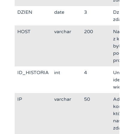
zdarzeni
DZIEN
date
3
Dzień
zdarzeni
HOST
varchar
200
Nazwa h
z któreg
było
połączen
progra
ID_HISTORIA
int
4
Unikalny
identyfik
wiersza t
IP
varchar
50
Adres IP
komputer
którego
nastąpił
zdarzeni