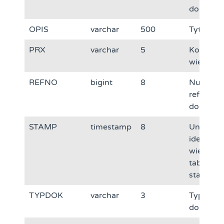
dokumen
OPIS
varchar
500
Tytuł ope
PRX
varchar
5
Kod PRX
wiersza t
REFNO
bigint
8
Numer
referenc
dokumen
STAMP
timestamp
8
Unikalny
identyfik
wiersza
tabelu –
stanu
TYPDOK
varchar
3
Typ
dokumen