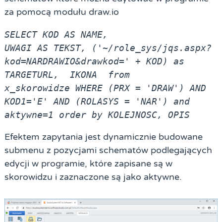
za pomocą modułu draw.io
SELECT KOD AS NAME,

UWAGI AS TEKST, ('~/role_sys/jqs.aspx?
kod=NARDRAWIO&drawkod=' + KOD) as

TARGETURL,  IKONA  from  

x_skorowidze WHERE (PRX = 'DRAW') AND 
KOD1='E' AND (ROLASYS = 'NAR') and

aktywne=1 order by KOLEJNOSC, OPIS
Efektem zapytania jest dynamicznie budowane
submenu z pozycjami schematów podlegających
edycji w programie, które zapisane są w
skorowidzu i zaznaczone są jako aktywne.