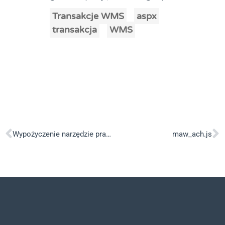
Transakcje WMS
aspx
transakcja
WMS
Wypożyczenie narzędzie pracownikowi – transakcja dpmag_insert_nwj.aspx
maw_ach.js