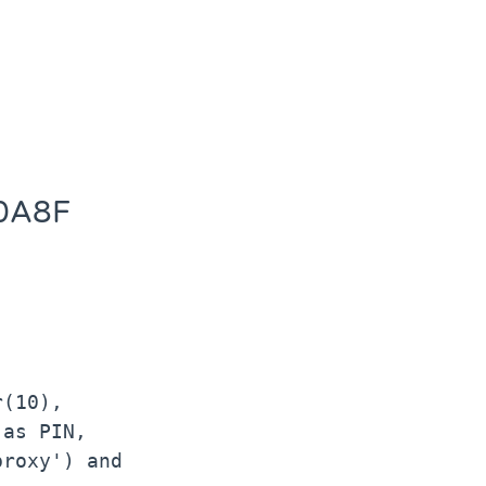
0A8F
(10), 
as PIN, 
roxy') and 