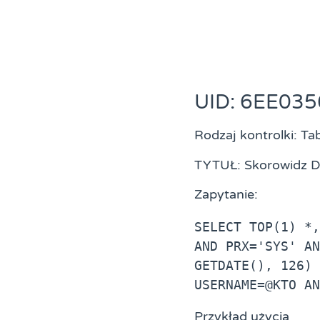
UID: 6EE03
Rodzaj kontrolki: Ta
TYTUŁ: Skorowidz
Zapytanie:
SELECT TOP(1) *,
AND PRX='SYS' AN
GETDATE(), 126) 
USERNAME=@KTO AN
Przykład użycia