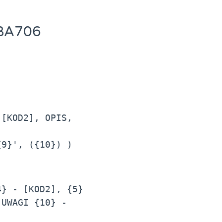
BA706
[KOD2], OPIS, 
{9}', ({10}) )
} - [KOD2], {5} 
UWAGI {10} - 