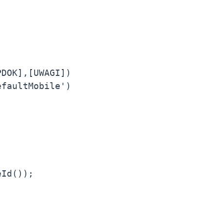
DOK],[UWAGI]) 
efaultMobile')
eId());