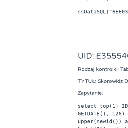
ssDataSQL("6EE03
UID: E3555
Rodzaj kontrolki: Ta
TYTUŁ: Skorowidz
Zapytanie:
select top(1) ID
GETDATE(), 126) 
upper(newid()) a