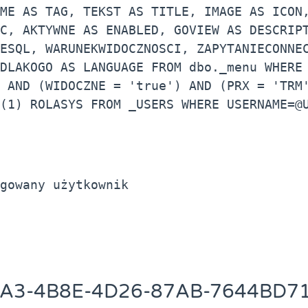
ME AS TAG, TEKST AS TITLE, IMAGE AS ICON,
C, AKTYWNE AS ENABLED, GOVIEW AS DESCRIPT
ESQL, WARUNEKWIDOCZNOSCI, ZAPYTANIECONNEC
DLAKOGO AS LANGUAGE FROM dbo._menu WHERE 
 AND (WIDOCZNE = 'true') AND (PRX = 'TRM'
(1) ROLASYS FROM _USERS WHERE USERNAME=@U
gowany użytkownik
AA3-4B8E-4D26-87AB-7644BD7