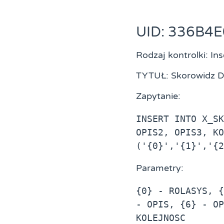
UID: 336B4
Rodzaj kontrolki: Ins
TYTUŁ: Skorowidz
Zapytanie:
INSERT INTO X_SK
OPIS2, OPIS3, KO
('{0}','{1}','{2
Parametry:
{0} - ROLASYS, {
- OPIS, {6} - OP
KOLEJNOSC