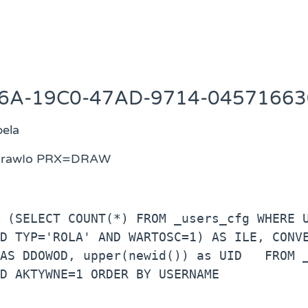
56A-19C0-47AD-9714-0457166
bela
 DrawIo PRX=DRAW
 (SELECT COUNT(*) FROM _users_cfg WHERE U
D TYP='ROLA' AND WARTOSC=1) AS ILE, CONVE
AS DDOWOD, upper(newid()) as UID   FROM _
D AKTYWNE=1 ORDER BY USERNAME