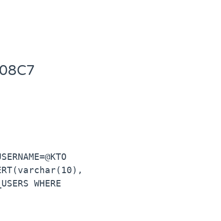
308C7
SERNAME=@KTO 
RT(varchar(10), 
USERS WHERE 