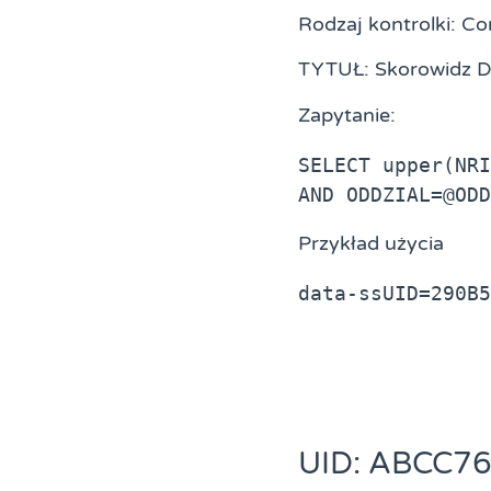
Rodzaj kontrolki: 
TYTUŁ: Skorowidz
Zapytanie:
SELECT upper(NRI
AND ODDZIAL=@ODD
Przykład użycia
data-ssUID=290B5
UID: ABCC7