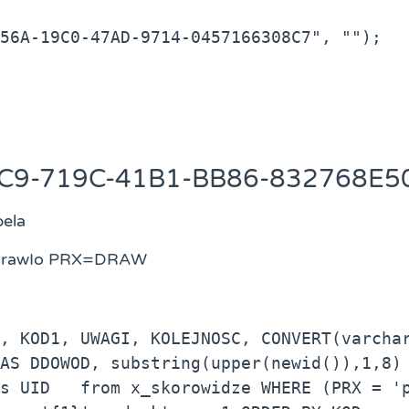
56A-19C0-47AD-9714-0457166308C7", "");
4C9-719C-41B1-BB86-832768E5
bela
 DrawIo PRX=DRAW
, KOD1, UWAGI, KOLEJNOSC, CONVERT(varchar
AS DDOWOD, substring(upper(newid()),1,8) 
s UID   from x_skorowidze WHERE (PRX = 'p