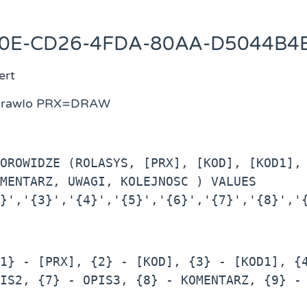
E0E-CD26-4FDA-80AA-D5044B4
ert
 DrawIo PRX=DRAW
OROWIDZE (ROLASYS, [PRX], [KOD], [KOD1], 
MENTARZ, UWAGI, KOLEJNOSC ) VALUES 
}','{3}','{4}','{5}','{6}','{7}','{8}','
1} - [PRX], {2} - [KOD], {3} - [KOD1], {4
IS2, {7} - OPIS3, {8} - KOMENTARZ, {9} - 