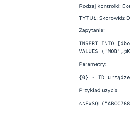
Rodzaj kontrolki: Ex
TYTUŁ: Skorowidz
Zapytanie:
INSERT INTO [dbo
VALUES ('MOB',@K
Parametry:
{0} - ID urządz
Przykład użycia
ssExSQL("ABCC768