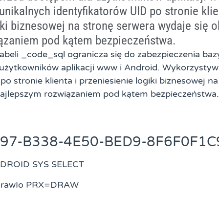
nikalnych identyfikatorów UID po stronie klie
iki biznesowej na stronę serwera wydaje się 
ązaniem pod kątem bezpieczeństwa.
abeli _code_sql ogranicza się do zabezpieczenia baz
użytkowników aplikacji www i Android. Wykorzystyw
o stronie klienta i przeniesienie logiki biznesowej n
najlepszym rozwiązaniem pod kątem bezpieczeństwa.
697-B338-4E50-BED9-8F6F0F1C
ANDROID SYS SELECT
 DrawIo PRX=DRAW