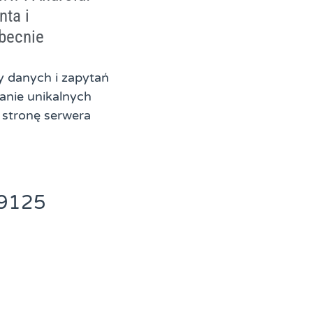
nta i
obecnie
y danych i zapytań
anie unikalnych
a stronę serwera
9125