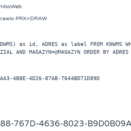
ComboWeb
 DrawIo PRX=DRAW
DWMS) as id, ADRES as label FROM KNWMS WH
ZIAL AND MAGAZYN=@MAGAZYN ORDER BY ADRES
AA3-4B8E-4D26-87AB-7644BD71D89D
688-767D-4636-8023-B9D0B09