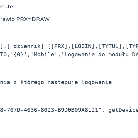
ecute
 DrawIo PRX=DRAW
].[_dziennik] ([PRX],[LOGIN],[TYTUL],[TYP
TO,'{0}','Mobile','Logowanie do modułu D
enia z którego nastepuje logowanie
8-767D-4636-8023-B9D0B09A8121", getDevic