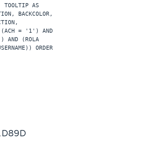
 TOOLTIP AS 
ION, BACKCOLOR, 
TION, 
(ACH = '1') AND 
) AND (ROLA 
SERNAME)) ORDER 
1D89D