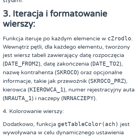
stylami.
3. Iteracja i formatowanie
wierszy:
Funkcja iteruje po każdym elemencie w
cZrodlo
.
Wewnątrz pętli, dla każdego elementu, tworzony
jest wiersz tabeli zawierający datę rozpoczęcia
(
DATE_FROM2
), datę zakończenia (
DATE_TO2
),
nazwę kontrahenta (
SKROCO
) oraz opcjonalne
informacje, takie jak przewoźnik (
SKROCO_PRZ
),
kierowca (
KIEROWCA_1
), numer rejestracyjny auta
(
NRAUTA_1
) i naczepy (
NRNACZEPY
).
4. Kolorowanie wierszy:
Dodatkowo, funkcja
getTableColor(ach)
jest
wywoływana w celu dynamicznego ustawienia