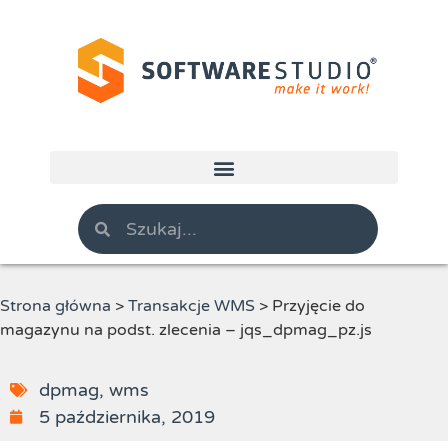
Strona główna
>
Transakcje WMS
>
Przyjęcie do
magazynu na podst. zlecenia – jqs_dpmag_pz.js
dpmag
,
wms
5 października, 2019