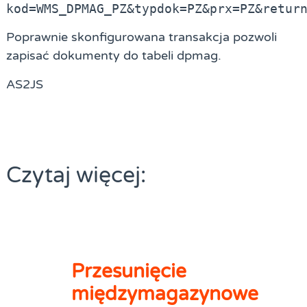
kod=WMS_DPMAG_PZ&typdok=PZ&prx=PZ&retur
Poprawnie skonfigurowana transakcja pozwoli
zapisać dokumenty do tabeli dpmag.
AS2JS
Czytaj więcej:
Przesunięcie
międzymagazynowe