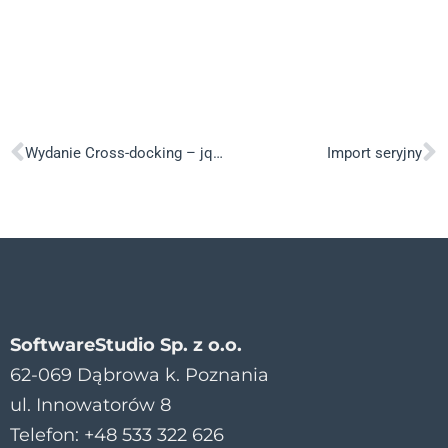
Wydanie Cross-docking – jqs_dpmag_cdw.js
Import seryjny
SoftwareStudio Sp. z o.o.
62-069 Dąbrowa k. Poznania
ul. Innowatorów 8
Telefon: +48 533 322 626