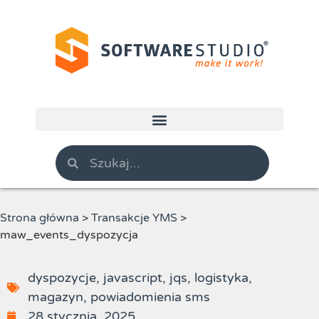
Strona główna
>
Transakcje YMS
>
maw_events_dyspozycja
dyspozycje
,
javascript
,
jqs
,
logistyka
,
magazyn
,
powiadomienia sms
28 stycznia, 2025