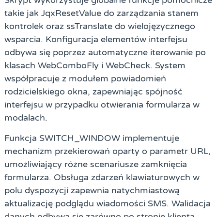
Skrypt wykorzystuje globalne funkcje pomocnicze
takie jak JqxResetValue do zarządzania stanem
kontrolek oraz ssTranslate do wielojęzycznego
wsparcia. Konfiguracja elementów interfejsu
odbywa się poprzez automatyczne iterowanie po
klasach WebComboFly i WebCheck. System
współpracuje z modułem powiadomień
rodzicielskiego okna, zapewniając spójność
interfejsu w przypadku otwierania formularza w
modalach.
Funkcja SWITCH_WINDOW implementuje
mechanizm przekierowań oparty o parametr URL,
umożliwiający różne scenariusze zamknięcia
formularza. Obsługa zdarzeń klawiaturowych w
polu dyspozycji zapewnia natychmiastową
aktualizację podglądu wiadomości SMS. Walidacja
danych odbywa się zarówno po stronie klienta