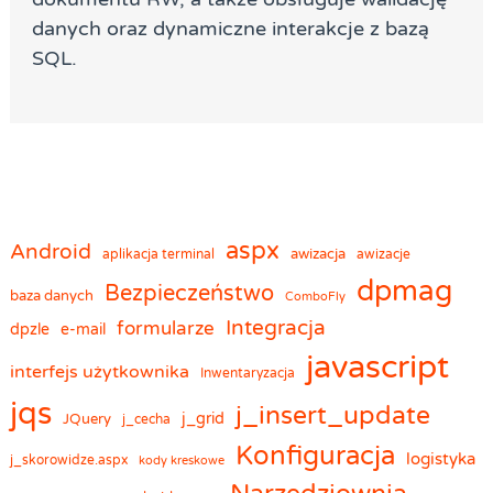
danych oraz dynamiczne interakcje z bazą
SQL.
aspx
Android
awizacja
aplikacja terminal
awizacje
dpmag
Bezpieczeństwo
baza danych
ComboFly
Integracja
formularze
dpzle
e-mail
javascript
interfejs użytkownika
Inwentaryzacja
jqs
j_insert_update
j_grid
JQuery
j_cecha
Konfiguracja
logistyka
j_skorowidze.aspx
kody kreskowe