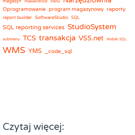
Narzędziownia
magazyn
mawandroid
menu
raporty
Oprogramowanie
program magazynowy
report builder
SoftwareStudio
SQL
StudioSystem
SQL reporting services
transakcja
TCS
VSS.net
submenu
Widoki SQL
WMS
YMS
_code_sql
Czytaj więcej: