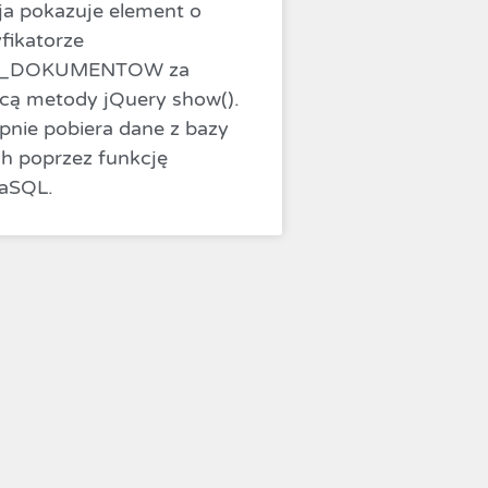
ja pokazuje element o
yfikatorze
A_DOKUMENTOW za
ą metody jQuery show().
pnie pobiera dane z bazy
h poprzez funkcję
aSQL.