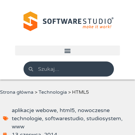
Strona główna
>
Technologia
>
HTML5
aplikacje webowe
,
html5
,
nowoczesne
technologie
,
softwarestudio
,
studiosystem
,
www
13 czerwca, 2014