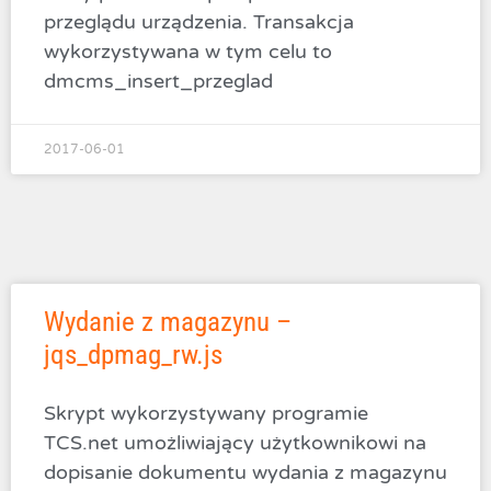
przeglądu urządzenia. Transakcja
wykorzystywana w tym celu to
dmcms_insert_przeglad
2017-06-01
Wydanie z magazynu –
jqs_dpmag_rw.js
Skrypt wykorzystywany programie
TCS.net umożliwiający użytkownikowi na
dopisanie dokumentu wydania z magazynu