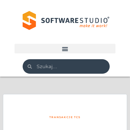
TRANSAKCJE TCS