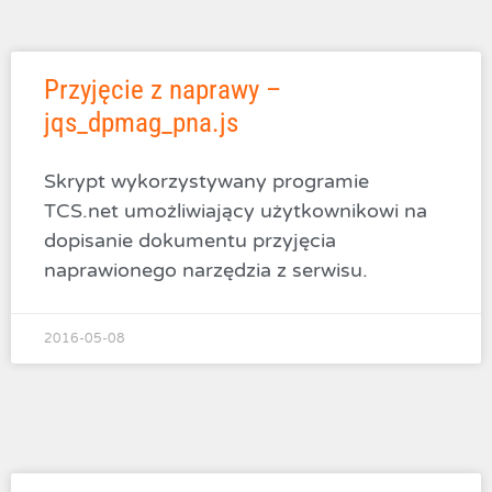
Przyjęcie z naprawy –
jqs_dpmag_pna.js
Skrypt wykorzystywany programie
TCS.net umożliwiający użytkownikowi na
dopisanie dokumentu przyjęcia
naprawionego narzędzia z serwisu.
2016-05-08