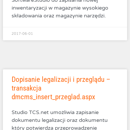
inwentaryzacji w magazynie wysokiego
składowania oraz magazynie narzędzi.
2017-06-01
Dopisanie legalizacji i przeglądu –
transakcja
dmcms_insert_przeglad.aspx
Studio TCS.net umożliwia zapisanie
dokumentu legalizacji oraz dokumentu
który potwierdza przeprowadzenie