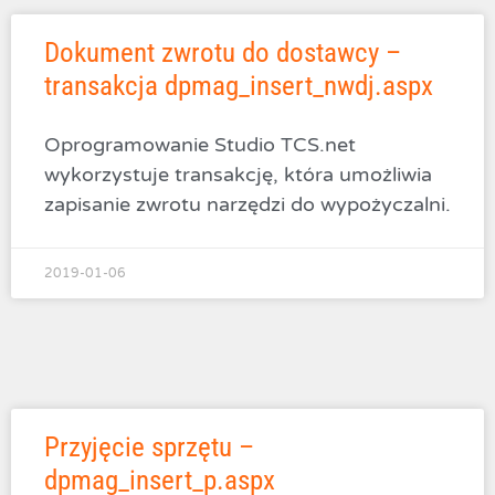
Dokument zwrotu do dostawcy –
transakcja dpmag_insert_nwdj.aspx
Oprogramowanie Studio TCS.net
wykorzystuje transakcję, która umożliwia
zapisanie zwrotu narzędzi do wypożyczalni.
2019-01-06
Przyjęcie sprzętu –
dpmag_insert_p.aspx