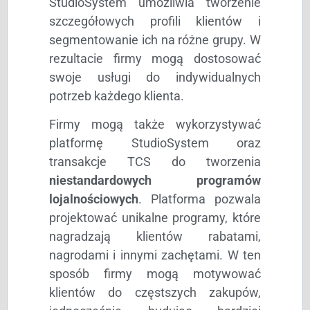
StudioSystem umożliwia tworzenie
szczegółowych profili klientów i
segmentowanie ich na różne grupy. W
rezultacie firmy mogą dostosować
swoje usługi do indywidualnych
potrzeb każdego klienta.
Firmy mogą także wykorzystywać
platformę StudioSystem oraz
transakcje TCS do tworzenia
niestandardowych programów
lojalnościowych
. Platforma pozwala
projektować unikalne programy, które
nagradzają klientów rabatami,
nagrodami i innymi zachętami. W ten
sposób firmy mogą motywować
klientów do częstszych zakupów,