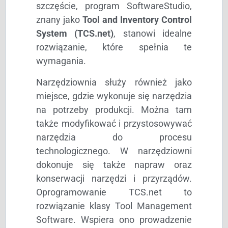
szczęście, program SoftwareStudio,
znany jako
Tool and Inventory Control
System (TCS.net)
, stanowi idealne
rozwiązanie, które spełnia te
wymagania.
Narzędziownia służy również jako
miejsce, gdzie wykonuje się narzędzia
na potrzeby produkcji. Można tam
także modyfikować i przystosowywać
narzędzia do procesu
technologicznego. W narzędziowni
dokonuje się także napraw oraz
konserwacji narzędzi i przyrządów.
Oprogramowanie TCS.net to
rozwiązanie klasy Tool Management
Software. Wspiera ono prowadzenie