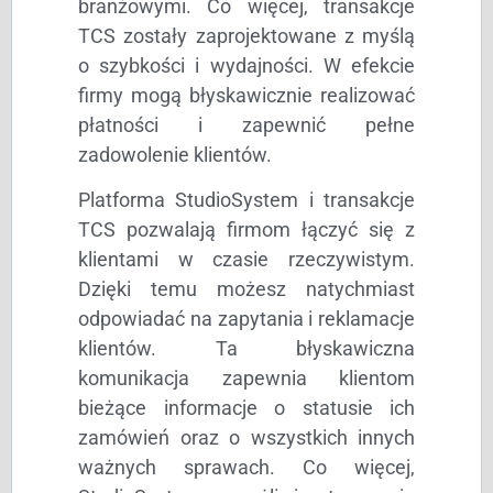
branżowymi. Co więcej, transakcje
TCS zostały zaprojektowane z myślą
o szybkości i wydajności. W efekcie
firmy mogą błyskawicznie realizować
płatności i zapewnić pełne
zadowolenie klientów.
Platforma StudioSystem i transakcje
TCS pozwalają firmom łączyć się z
klientami w czasie rzeczywistym.
Dzięki temu możesz natychmiast
odpowiadać na zapytania i reklamacje
klientów. Ta błyskawiczna
komunikacja zapewnia klientom
bieżące informacje o statusie ich
zamówień oraz o wszystkich innych
ważnych sprawach. Co więcej,