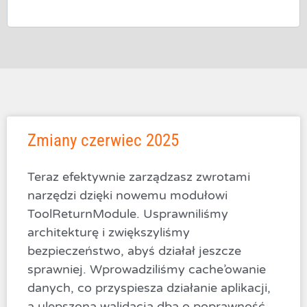
Zmiany czerwiec 2025
Teraz efektywnie zarządzasz zwrotami
narzędzi dzięki nowemu modułowi
ToolReturnModule. Usprawniliśmy
architekturę i zwiększyliśmy
bezpieczeństwo, abyś działał jeszcze
sprawniej. Wprowadziliśmy cache’owanie
danych, co przyspiesza działanie aplikacji,
a ulepszona walidacja dba o poprawność