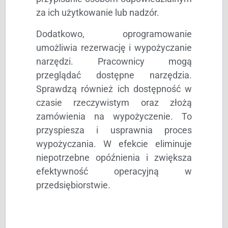
za ich użytkowanie lub nadzór.
Dodatkowo, oprogramowanie
umożliwia rezerwację i wypożyczanie
narzędzi. Pracownicy mogą
przeglądać dostępne narzędzia.
Sprawdzą również ich dostępność w
czasie rzeczywistym oraz złożą
zamówienia na wypożyczenie. To
przyspiesza i usprawnia proces
wypożyczania. W efekcie eliminuje
niepotrzebne opóźnienia i zwiększa
efektywność operacyjną w
przedsiębiorstwie.