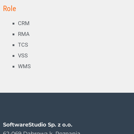
Role
CRM
RMA
TCS
VSS
WMS
SoftwareStudio Sp. z o.o.
62-069 Dąbrowa k. Poznania